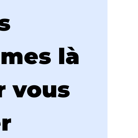
 
mes là 
 vous 
r