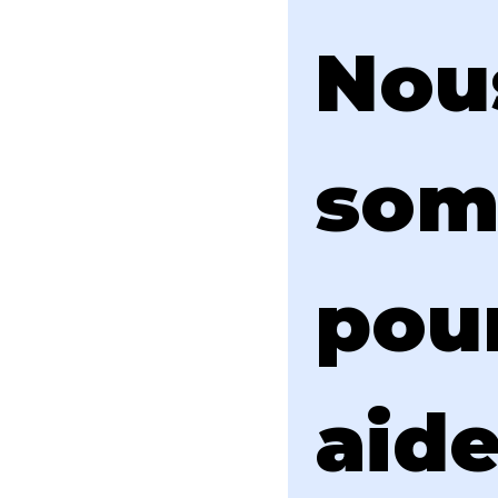
Nous
som
pour
aide