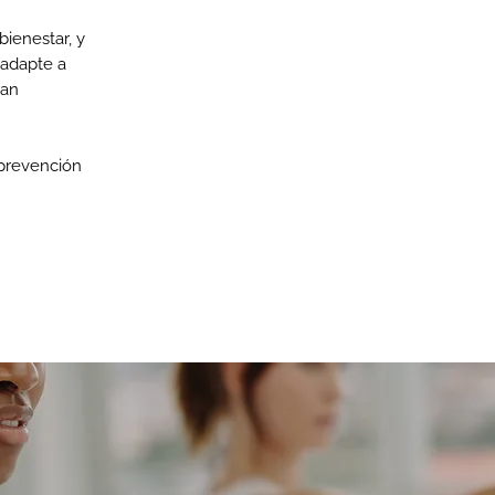
bienestar, y
 adapte a
ean
 prevención