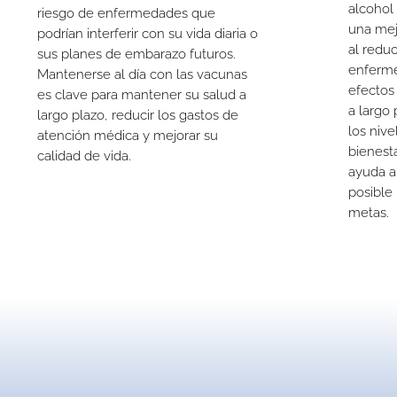
alcohol
riesgo de enfermedades que
una mej
podrían interferir con su vida diaria o
al reduc
sus planes de embarazo futuros.
enferme
Mantenerse al día con las vacunas
efectos
es clave para mantener su salud a
a largo
largo plazo, reducir los gastos de
los nive
atención médica y mejorar su
bienest
calidad de vida.
ayuda a
posible
metas.