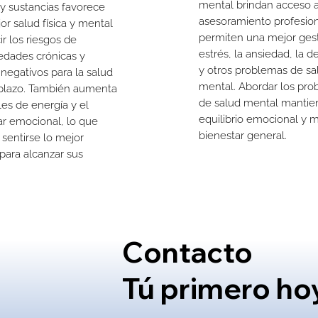
mental brindan acceso 
 y sustancias favorece
asesoramiento profesion
or salud física y mental
permiten una mejor gest
ir los riesgos de
estrés, la ansiedad, la d
dades crónicas y
y otros problemas de sa
 negativos para la salud
mental. Abordar los pr
 plazo. También aumenta
de salud mental mantie
les de energía y el
equilibrio emocional y m
ar emocional, lo que
bienestar general.
 sentirse lo mejor
 para alcanzar sus
Contacto
Tú primero
ho